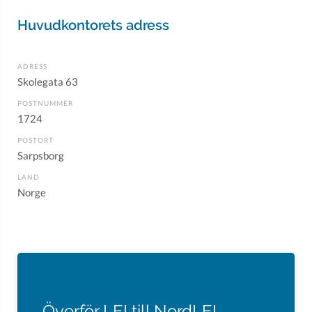
Huvudkontorets adress
ADRESS
Skolegata 63
POSTNUMMER
1724
POSTORT
Sarpsborg
LAND
Norge
Överför LEI till NordLEI