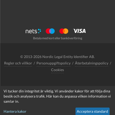
Betala med kort eller banköverföring
© 2013-2026 Nordic Legal Entity Identifier AB.
Regler och villkor
/
Personuppgiftspolicy
/
Återbetalningspolicy
/
Cookies
Vi tycker din integritet är viktig. Vi använder kakor för att följa dina
support@nordlei.org
besök och analysera trafik. Här kan du anpassa vilken information vi
samlar in.
Hantera kakor
Acceptera standard