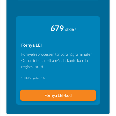
679
SEK/år *
Förnya LEI
Förnyelseprocessen tar bara några minuter.
Om du inte har ett användarkonto kan du
registrera ett.
* LEI-förnyelse, 5 år
Förnya LEI-kod