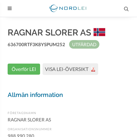
RAGNAR SLORER AS
636700RTF3K8YSPUM252
UTFÄRDAD
Överför LEI
VISA LEI-ÖVERSIKT
Allmän information
FÖRETAGSNAMN
RAGNAR SLORER AS
ORGANISATIONSNUMMER
988 990 280