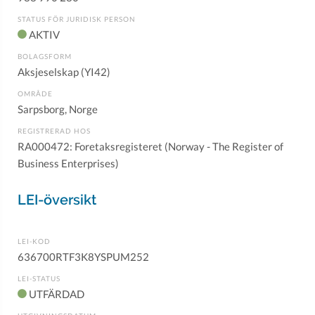
STATUS FÖR JURIDISK PERSON
AKTIV
BOLAGSFORM
Aksjeselskap (YI42)
OMRÅDE
Sarpsborg, Norge
REGISTRERAD HOS
RA000472: Foretaksregisteret (Norway - The Register of
Business Enterprises)
LEI-översikt
LEI-KOD
636700RTF3K8YSPUM252
LEI-STATUS
UTFÄRDAD