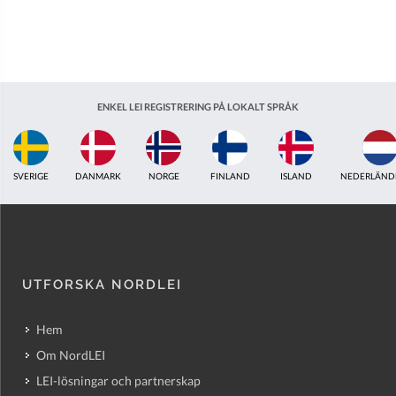
ENKEL LEI REGISTRERING PÅ LOKALT SPRÅK
ISLAND
NEDERLÄNDERNA
STORBRITANNIEN
INDIEN
ESTLAND
AUS
UTFORSKA NORDLEI
Hem
Om NordLEI
LEI-lösningar och partnerskap