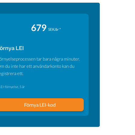
679
SEK/år *
örnya LEI
örnyelseprocessen tar bara några minuter.
m du inte har ett användarkonto kan du
egistrera ett.
LEI-förnyelse, 5 år
Förnya LEI-kod