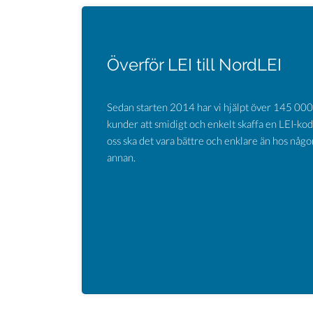
Överför LEI till NordLEI
Sedan starten 2014 har vi hjälpt över 145 000
kunder att smidigt och enkelt skaffa en LEI-kod
oss ska det vara bättre och enklare än hos någo
annan.