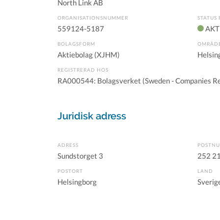
North Link AB
ORGANISATIONSNUMMER
STATUS 
559124-5187
AKT
BOLAGSFORM
OMRÅD
Aktiebolag (XJHM)
Helsin
REGISTRERAD HOS
RA000544: Bolagsverket (Sweden - Companies Re
Juridisk adress
ADRESS
POSTN
Sundstorget 3
252 2
POSTORT
LAND
Helsingborg
Sverig