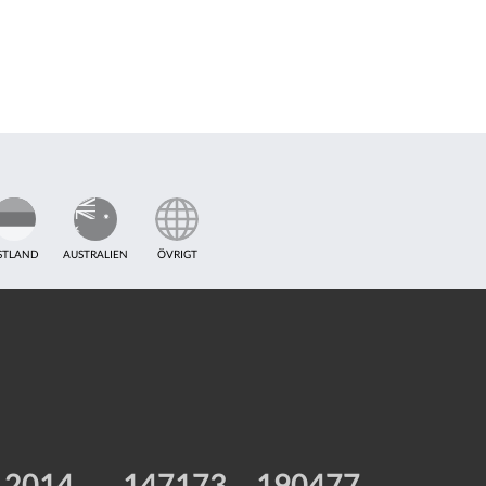
STLAND
AUSTRALIEN
ÖVRIGT
2014
147173
190477