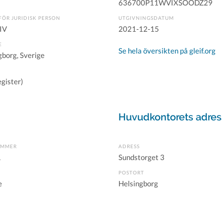
636700P11WVIXSOODZ29
FÖR JURIDISK PERSON
UTGIVNINGSDATUM
IV
2021-12-15
E
Se hela översikten på gleif.org
gborg, Sverige
gister)
Huvudkontorets adres
UMMER
ADRESS
1
Sundstorget 3
POSTORT
e
Helsingborg