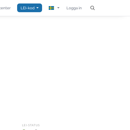
center
LEI-kod
Logga in
LEI-STATUS