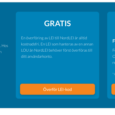
GRATIS
En överföring av LEI till NordLEI är alltid
F
kostnadsfri. En LEI som hanteras av en annan
. Hos
LOU än NordLEI behöver först överföras till
F
n
ditt användarkonto.
O
r
* 
Överför LEI-kod