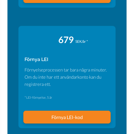
679
SEK/år *
Förnya LEI
Förnyelseprocessen tar bara några minuter.
Om du inte har ett användarkonto kan du
registrera ett.
* LEI-förnyelse, 5 år
Förnya LEI-kod