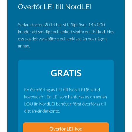
Överför LEI till NordLEI
Sedan starten 2014 har vi hjälpt över 145 000
kunder att smidigt och enkelt skaffa en LEI-kod. Hos
oss ska det vara bättre och enklare än hos någon
annan.
GRATIS
En överföring av LEI till NordLEI är alltid
kostnadsfri. En LEI som hanteras av en annan
LOU än NordLEI behöver först överföras till
ditt användarkonto.
Överför LEI-kod