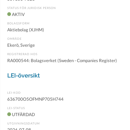
STATUS FÖR JURIDISK PERSON
AKTIV
BOLAGSFORM
Aktiebolag (XJHM)
OMRÅDE
Ekerö, Sverige
REGISTRERAD HOS
RA000544: Bolagsverket (Sweden - Companies Register)
LEI-översikt
LEI-KOD
636700O5OFMNP705H744
LEI-STATUS
UTFÄRDAD
UTGIVNINGSDATUM
2026-07-08