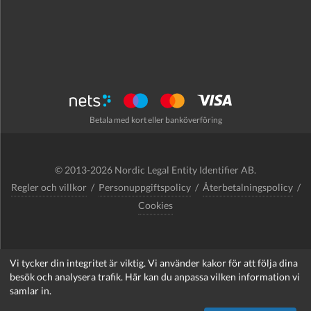
Betala med kort eller banköverföring
© 2013-2026 Nordic Legal Entity Identifier AB.
Regler och villkor
/
Personuppgiftspolicy
/
Återbetalningspolicy
/
Cookies
Vi tycker din integritet är viktig. Vi använder kakor för att följa dina
support@nordlei.org
besök och analysera trafik. Här kan du anpassa vilken information vi
samlar in.