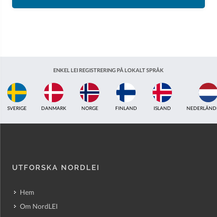
ENKEL LEI REGISTRERING PÅ LOKALT SPRÅK
ISLAND
NEDERLÄNDERNA
STORBRITANNIEN
INDIEN
ESTLAND
AUS
UTFORSKA NORDLEI
Hem
Om NordLEI