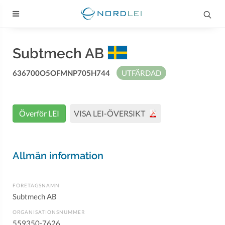
Subtmech AB
636700O5OFMNP705H744
UTFÄRDAD
Överför LEI
VISA LEI-ÖVERSIKT
Allmän information
FÖRETAGSNAMN
Subtmech AB
ORGANISATIONSNUMMER
559350-7626