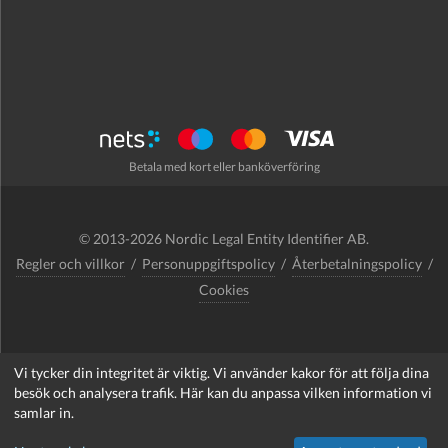
Betala med kort eller banköverföring
© 2013-2026 Nordic Legal Entity Identifier AB.
Regler och villkor
/
Personuppgiftspolicy
/
Återbetalningspolicy
/
Cookies
Vi tycker din integritet är viktig. Vi använder kakor för att följa dina
support@nordlei.org
besök och analysera trafik. Här kan du anpassa vilken information vi
samlar in.