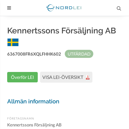
Kennertssons Försäljning AB
6367008FR6XQLFHHK602
UTFÄRDAD
Överför LEI
VISA LEI-ÖVERSIKT
Allmän information
FÖRETAGSNAMN
Kennertssons Försäljning AB