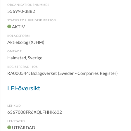
ORGANISATIONSNUMMER
556990-3882
STATUS FÖR JURIDISK PERSON
AKTIV
BOLAGSFORM
Aktiebolag (XJHM)
OMRÅDE
Halmstad, Sverige
REGISTRERAD HOS
RA000544: Bolagsverket (Sweden - Companies Register)
LEI-översikt
LEI-KOD
6367008FR6XQLFHHK602
LEI-STATUS
UTFÄRDAD