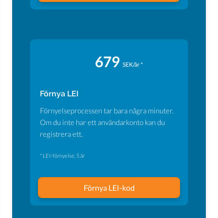
679
SEK/år *
Förnya LEI
Förnyelseprocessen tar bara några minuter.
Om du inte har ett användarkonto kan du
registrera ett.
* LEI-förnyelse, 5 år
Förnya LEI-kod