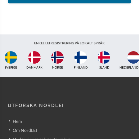
ENKEL LEI REGISTRERING PÅ LOKALT SPRÅK
ISLAND
NEDERLÄNDERNA
STORBRITANNIEN
INDIEN
ESTLAND
AUS
UTFORSKA NORDLEI
Hem
Om NordLEI