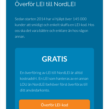
Överför LEI till NordLEI
Sedan starten 2014 har vi hjälpt över 145 000
kunder att smidigt och enkelt skaffa en LEI-kod. Hos
oss ska det vara bättre och enklare än hos någon
annan.
GRATIS
En överföring av LEI till NordLEI är alltid
kostnadsfri. En LEI som hanteras av en annan
LOU än NordLEI behöver först överföras till
ditt användarkonto.
Överför LEI-kod