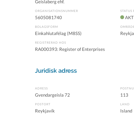
Geislaberg ehf.
ORGANISATIONSNUMMER
STATUS 
5605081740
AKT
BOLAGSFORM
OMRÅD
Einkahlutafélag (M8SS)
Reykja
REGISTRERAD HOS
RA000393: Register of Enterprises
Juridisk adress
ADRESS
POSTN
Gvendargeisla 72
113
POSTORT
LAND
Reykjavík
Island