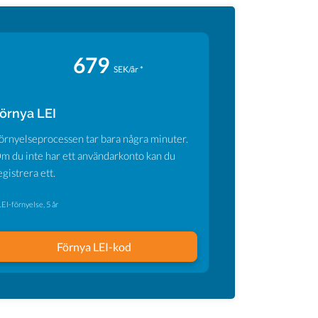
679
SEK/år *
örnya LEI
örnyelseprocessen tar bara några minuter.
m du inte har ett användarkonto kan du
egistrera ett.
LEI-förnyelse, 5 år
Förnya LEI-kod