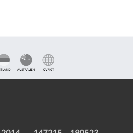
STLAND
AUSTRALIEN
ÖVRIGT
2014
147215
190523