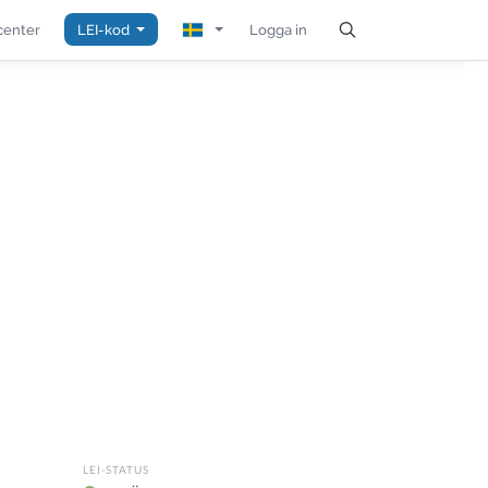
center
LEI-kod
Logga in
LEI-STATUS