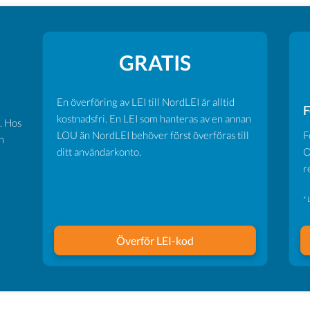
GRATIS
En överföring av LEI till NordLEI är alltid
F
kostnadsfri. En LEI som hanteras av en annan
. Hos
LOU än NordLEI behöver först överföras till
F
n
ditt användarkonto.
O
r
* 
Överför LEI-kod