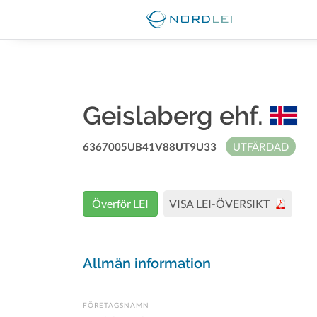
Geislaberg ehf.
6367005UB41V88UT9U33
UTFÄRDAD
Överför LEI
VISA LEI-ÖVERSIKT
Allmän information
FÖRETAGSNAMN