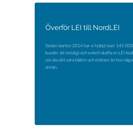
Överför LEI till NordLEI
Sedan starten 2014 har vi hjälpt över 145 000
kunder att smidigt och enkelt skaffa en LEI-kod
oss ska det vara bättre och enklare än hos någo
annan.