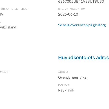
6367005UB41V88UT9U33
FÖR JURIDISK PERSON
UTGIVNINGSDATUM
IV
2025-06-10
E
Se hela översikten på gleif.org
vík, Island
Huvudkontorets adres
UMMER
ADRESS
Gvendargeisla 72
POSTORT
Reykjavík