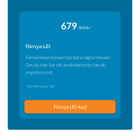
679
SEK/år *
Förnya LEI
Förnyelseprocessen tar bara några minuter.
Om du inte har ett användarkonto kan du
registrera ett.
* LEI-förnyelse, 5 år
Förnya LEI-kod