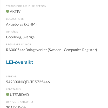
STATUS FÖR JURIDISK PERSON
AKTIV
BOLAGSFORM
Aktiebolag (XJHM)
OMRÅDE
Göteborg, Sverige
REGISTRERAD HOS
RA000544: Bolagsverket (Sweden - Companies Register)
LEI-översikt
LEI-KOD
549300NIQFUTC5725446
LEI-STATUS
UTFÄRDAD
UTGIVNINGSDATUM
2017-10-06