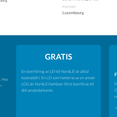
burg
POSTORT
Luxembourg
GRATIS
En överföring av LEI till NordLEI är alltid
F
kostnadsfri. En LEI som hanteras av en annan
. Hos
LOU än NordLEI behöver först överföras till
F
n
ditt användarkonto.
O
r
* 