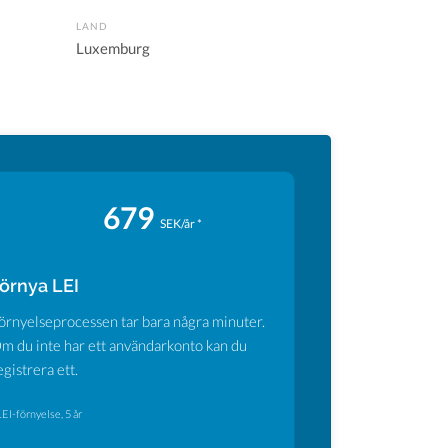
LAND
Luxemburg
679
SEK/år *
örnya LEI
örnyelseprocessen tar bara några minuter.
m du inte har ett användarkonto kan du
egistrera ett.
LEI-förnyelse, 5 år