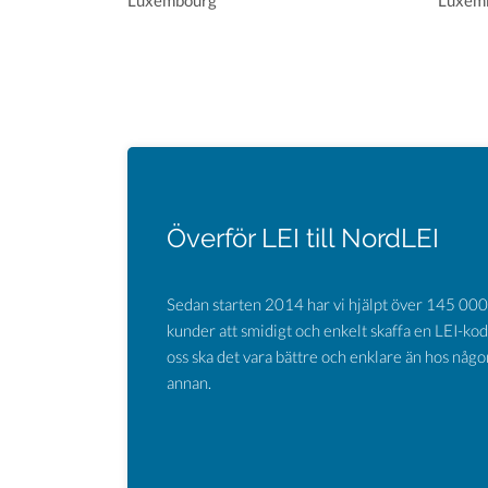
Luxembourg
Luxem
Överför LEI till NordLEI
Sedan starten 2014 har vi hjälpt över 145 000
kunder att smidigt och enkelt skaffa en LEI-kod
oss ska det vara bättre och enklare än hos någo
annan.