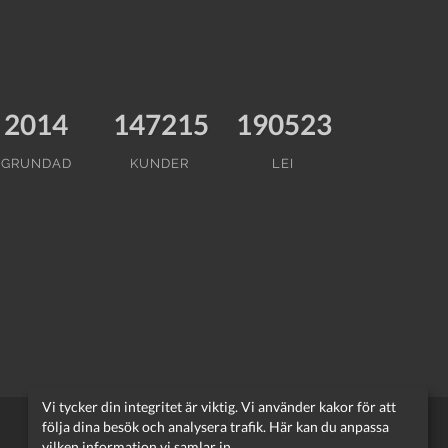
2014
147215
190523
GRUNDAD
KUNDER
LEI
Vi tycker din integritet är viktig. Vi använder kakor för att
följa dina besök och analysera trafik. Här kan du anpassa
vilken information vi samlar in.