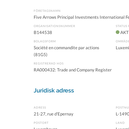
FÖRETAGSNAMN
Five Arrows Principal Investments International F
ORGANISATIONSNUMMER
STATUS 
B144538
AKT
BOLAGSFORM
OMRÅD
Société en commandite par actions
Luxem
(81G5)
REGISTRERAD HOS
RA000432: Trade and Company Register
Juridisk adress
ADRESS
POSTN
21-27, rue d'Epernay
L-149
POSTORT
LAND