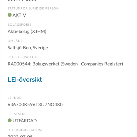
STATUS FÖR JURIDISK PERSON
AKTIV
BOLAGSFORM
Aktiebolag (XJHM)
OMRÅDE
Saltsjö-Boo, Sverige
REGISTRERAD HOS
RA000544: Bolagsverket (Sweden - Companies Register)
LEI-översikt
LEI-KOD
636700K596T3IJ7NO480
LEI-STATUS
UTFÄRDAD
UTGIVNINGSDATUM
2023-07-05