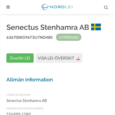
Senectus Stenhamra AB
636700K596T3IJ7NO480
UTFÄRDAD
Överför LEI
VISA LEI-ÖVERSIKT
Allmän information
FÖRETAGSNAMN
Senectus Stenhamra AB
ORGANISATIONSNUMMER
556999-1580