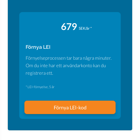
679
SEK/år *
Förnya LEI
Förnyelseprocessen tar bara några minuter.
Om du inte har ett användarkonto kan du
registrera ett.
* LEI-förnyelse, 5 år
Förnya LEI-kod