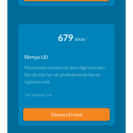
679
SEK/år *
Förnya LEI
Förnyelseprocessen tar bara några minuter.
Om du inte har ett användarkonto kan du
registrera ett.
* LEI-förnyelse, 5 år
Förnya LEI-kod