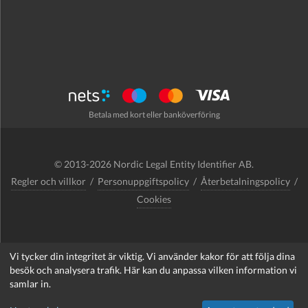
Betala med kort eller banköverföring
© 2013-2026 Nordic Legal Entity Identifier AB.
Regler och villkor
/
Personuppgiftspolicy
/
Återbetalningspolicy
/
Cookies
Vi tycker din integritet är viktig. Vi använder kakor för att följa dina
support@nordlei.org
besök och analysera trafik. Här kan du anpassa vilken information vi
samlar in.