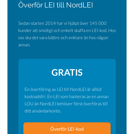
Överför LEI till NordLEI
Sedan starten 2014 har vi hjälpt över 145 000
kunder att smidigt och enkelt skaffa en LEI-kod. Hos
oss ska det vara bättre och enklare än hos någon
annan.
GRATIS
En överföring av LEI till NordLEI är alltid
kostnadsfri. En LEI som hanteras av en annan
LOU än NordLEI behöver först överföras till
ditt användarkonto.
Överför LEI-kod