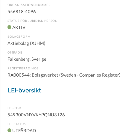
ORGANISATIONSNUMMER
556818-4096
STATUS FÖR JURIDISK PERSON
AKTIV
BOLAGSFORM
Aktiebolag (XJHM)
OMRÅDE
Falkenberg, Sverige
REGISTRERAD HOS
RA000544: Bolagsverket (Sweden - Companies Register)
LEI-översikt
LEI-KOD
549300VNYVKYPQNU3126
LEI-STATUS
UTFÄRDAD