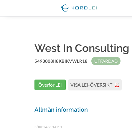
West In Consultin
5493008II8KBIKVWLR18
UTFÄRDAD
Överför LEI
VISA LEI-ÖVERSIKT
Allmän information
FÖRETAGSNAMN