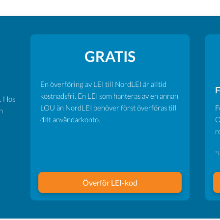
GRATIS
En överföring av LEI till NordLEI är alltid
F
kostnadsfri. En LEI som hanteras av en annan
. Hos
LOU än NordLEI behöver först överföras till
F
n
ditt användarkonto.
O
r
* 
Överför LEI-kod