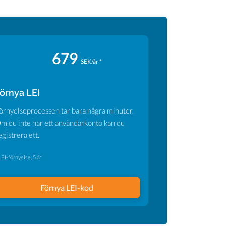
679
SEK/år *
örnya LEI
örnyelseprocessen tar bara några minuter.
m du inte har ett användarkonto kan du
egistrera ett.
LEI-förnyelse, 5 år
Förnya LEI-kod