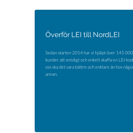
Överför LEI till NordLEI
Sedan starten 2014 har vi hjälpt över 145 000
kunder att smidigt och enkelt skaffa en LEI-kod
oss ska det vara bättre och enklare än hos någo
annan.