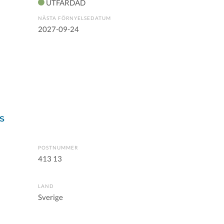
UTFÄRDAD
NÄSTA FÖRNYELSEDATUM
2027-09-24
s
POSTNUMMER
413 13
LAND
Sverige