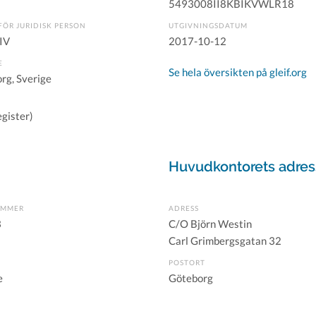
5493008II8KBIKVWLR18
FÖR JURIDISK PERSON
UTGIVNINGSDATUM
IV
2017-10-12
E
Se hela översikten på gleif.org
rg, Sverige
gister)
Huvudkontorets adres
UMMER
ADRESS
3
C/O Björn Westin
Carl Grimbergsgatan 32
POSTORT
e
Göteborg