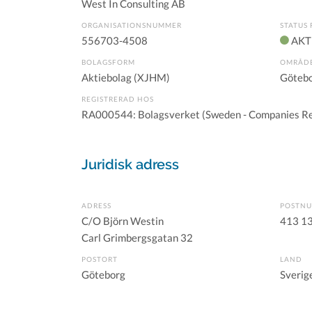
West In Consulting AB
ORGANISATIONSNUMMER
STATUS 
556703-4508
AKT
BOLAGSFORM
OMRÅD
Aktiebolag (XJHM)
Götebo
REGISTRERAD HOS
RA000544: Bolagsverket (Sweden - Companies Re
Juridisk adress
ADRESS
POSTN
C/O Björn Westin
413 1
Carl Grimbergsgatan 32
POSTORT
LAND
Göteborg
Sverig