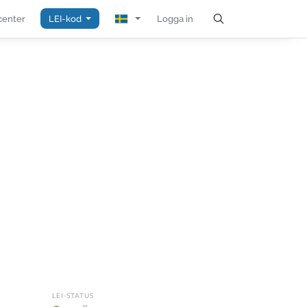
center
LEI-kod
Logga in
LEI-STATUS